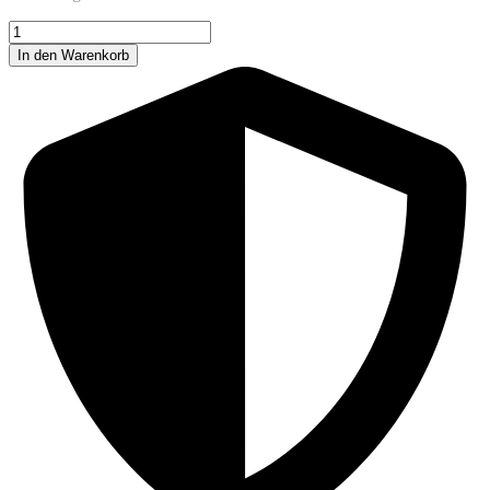
Lena
Levi
In den Warenkorb
weiße
Paste
7,3g
Menge