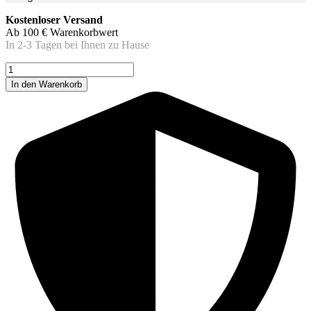
Kostenloser Versand
Ab 100 € Warenkorbwert
In 2-3 Tagen bei Ihnen zu Hause
50
WIMPERNBÜRSTEN
In den Warenkorb
AUS
SILICON
Menge