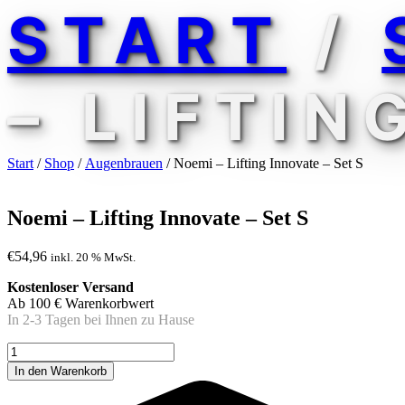
START
/
– LIFTIN
Start
/
Shop
/
Augenbrauen
/ Noemi – Lifting Innovate – Set S
Noemi – Lifting Innovate – Set S
€
54,96
inkl. 20 % MwSt.
Kostenloser Versand
Ab 100 € Warenkorbwert
In 2-3 Tagen bei Ihnen zu Hause
Noemi
-
In den Warenkorb
Lifting
Innovate